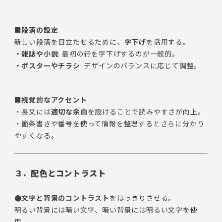
■段落の設定
新しい段落を目立たせるために、
字下げ
を活用する。
・雑誌や小説
: 最初の行を字下げするのが一般的。
・ポスターやチラシ
: デザインのバランスに応じて調整。
■視覚的なアクセント
・長文には
適切な余白
を設けることで読みやすさが向上。
・箇条書きや番号を使って情報を整理するとさらに分かり
やすくなる。
３．配色とコントラスト
●文字と背景のコントラスト
をはっきりさせる。
明るい背景には暗い文字、暗い背景には明るい文字を使
用。