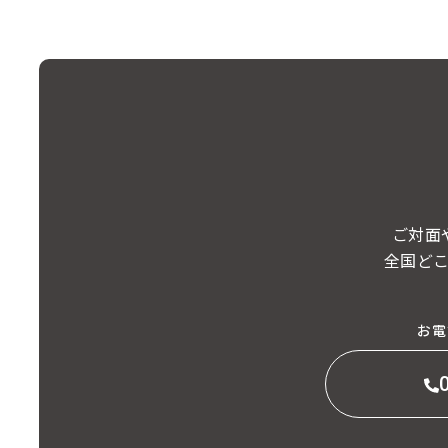
ご対面
全国ど
お電