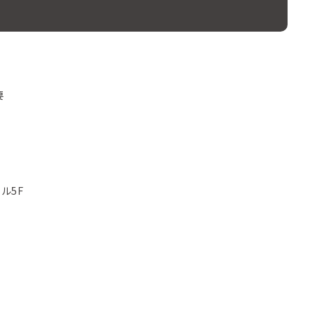
要
ル5F